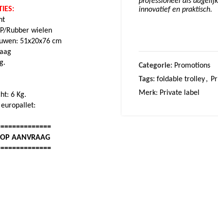
professioneel als dagelij
IES:
innovatief en praktisch.
nt
PP/Rubber wielen
ouwen: 51x20x76 cm
raag
g.
Categorie:
Promotions
Tags:
foldable trolley
,
Pr
Merk:
Private label
t: 6 Kg.
 europallet:
==============
: OP AANVRAAG
==============