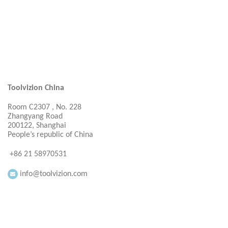
Toolvizion China
Room C2307 , No. 228
Zhangyang Road
200122, Shanghai
People’s republic of China
+86 21 58970531
info@toolvizion.com