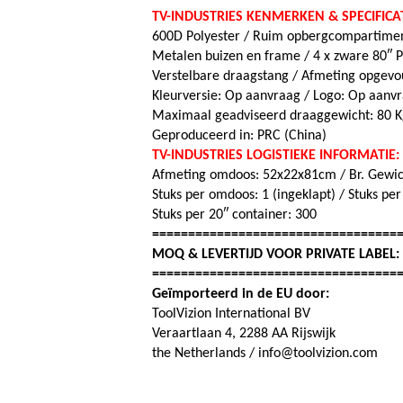
TV-INDUSTRIES KENMERKEN & SPECIFICAT
600D Polyester / Ruim opbergcompartime
Metalen buizen en frame / 4 x zware 80″ 
Verstelbare draagstang /
Afmeting opgev
Kleurversie: Op aanvraag /
Logo: Op aanv
Maximaal geadviseerd draaggewicht: 80 K
Geproduceerd in: PRC (China)
TV-INDUSTRIES LOGISTIEKE INFORMATIE:
Afmeting omdoos: 52x22x81cm / Br. Gewich
Stuks per omdoos: 1 (ingeklapt) /
Stuks per
Stuks per 20″ container: 300
==================================
MOQ & LEVERTIJD VOOR PRIVATE LABEL
==================================
Geïmporteerd in de EU door:
ToolVizion International BV
Veraartlaan 4, 2288 AA Rijswijk
the Netherlands / info@toolvizion.com