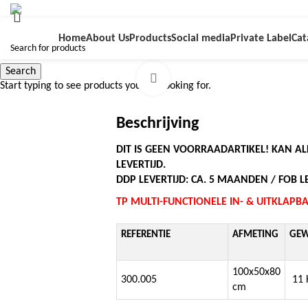
Home
About Us
Products
Social media
Private Label
Cat
Search
Click to enlarge
Start typing to see products you are looking for.
Beschrijving
DIT IS GEEN VOORRAADARTIKEL! KAN A
LEVERTIJD.
DDP LEVERTIJD: CA. 5 MAANDEN / FOB LE
TP MULTI-FUNCTIONELE IN- & UITKLAP
REFERENTIE
AFMETING
GEW
100x50x80
300.005
11 
cm