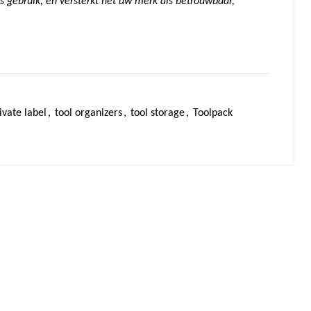
ks gebruik, en versterkt het uw merk als betrouwbaar,
ivate label
,
tool organizers
,
tool storage
,
Toolpack