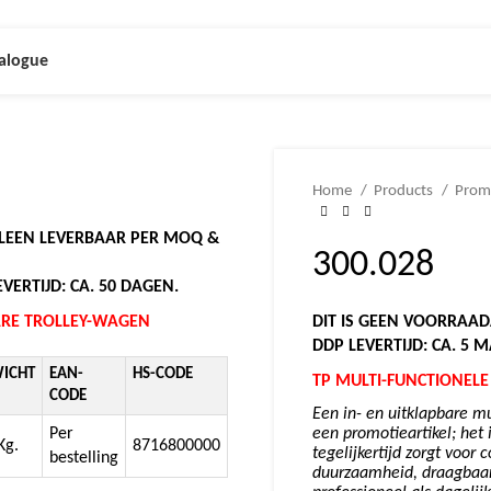
alogue
Home
Products
Prom
LLEEN LEVERBAAR PER MOQ &
300.028
VERTIJD: CA. 50 DAGEN.
BARE TROLLEY-WAGEN
DIT IS GEEN VOORRAAD
DDP LEVERTIJD: CA. 5 
ICHT
EAN-
HS-CODE
TP
MULTI-FUNCTIONEL
CODE
Een in- en uitklapbare m
Per
een promotieartikel; het 
Kg.
8716800000
tegelijkertijd zorgt voor
bestelling
duurzaamheid, draagbaarh