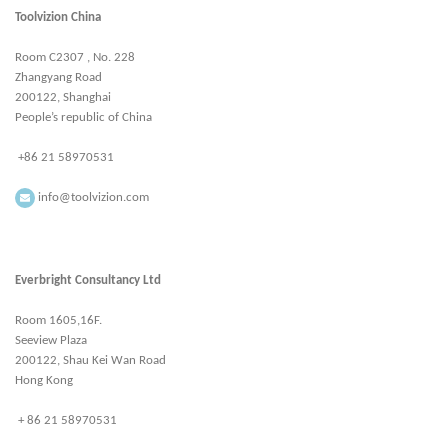
Toolvizion China
Room C2307 , No. 228
Zhangyang Road
200122, Shanghai
People’s republic of China
+86 21 58970531
info@toolvizion.com
Everbright Consultancy Ltd
Room 1605,16F.
Seeview Plaza
200122, Shau Kei Wan Road
Hong Kong
+ 86 21 58970531