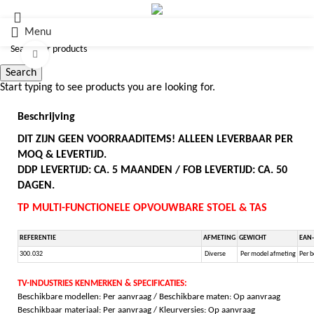
Menu
Click to enlarge
Search
Start typing to see products you are looking for.
Beschrijving
DIT ZIJN GEEN VOORRAADITEMS! ALLEEN LEVERBAAR PER
MOQ & LEVERTIJD.
DDP LEVERTIJD: CA. 5 MAANDEN / FOB LEVERTIJD: CA. 50
DAGEN.
TP MULTI-FUNCTIONELE OPVOUWBARE STOEL & TAS
REFERENTIE
AFMETING
GEWICHT
EAN
300.032
Diverse
Per model afmeting
Per b
TV-INDUSTRIES KENMERKEN & SPECIFICATIES:
Beschikbare modellen: Per aanvraag / Beschikbare maten: Op aanvraag
Beschikbaar materiaal: Per aanvraag / Kleurversies: Op aanvraag