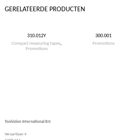
GERELATEERDE PRODUCTEN
310.012Y
300.001
Compact measuring tapes
,
Promotions
Promotions
Toolvizion International B.V.
Veraartlaan 4