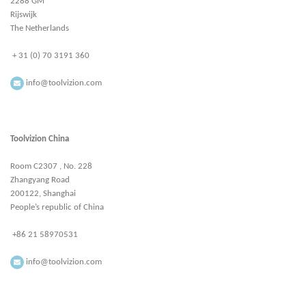
2288 GM
Rijswijk
The Netherlands
+ 31 (0) 70 3191 360
info@toolvizion.com
Toolvizion China
Room C2307 , No. 228
Zhangyang Road
200122, Shanghai
People’s republic of China
+86 21 58970531
info@toolvizion.com