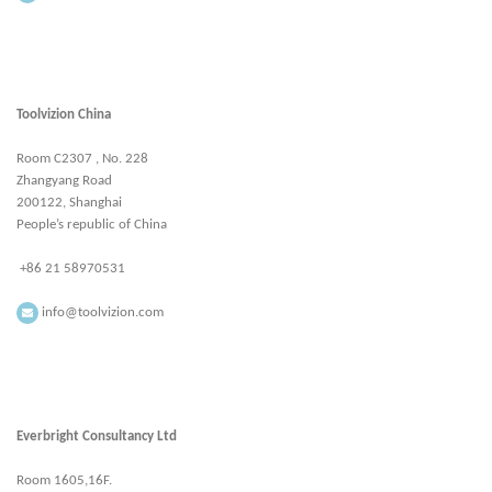
Toolvizion China
Room C2307 , No. 228
Zhangyang Road
200122, Shanghai
People’s republic of China
+86 21 58970531
info@toolvizion.com
Everbright Consultancy Ltd
Room 1605,16F.