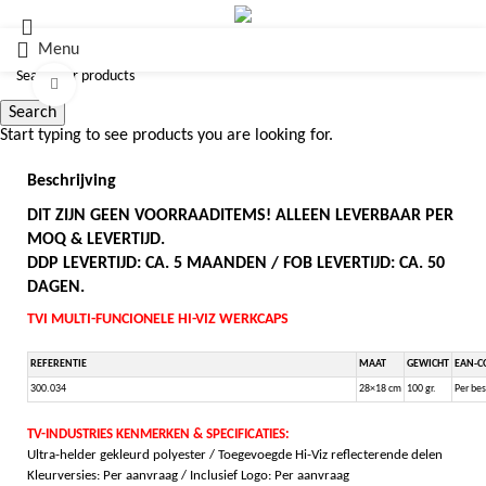
Menu
Click to enlarge
Search
Start typing to see products you are looking for.
Beschrijving
DIT ZIJN GEEN VOORRAADITEMS! ALLEEN LEVERBAAR PER
MOQ & LEVERTIJD.
DDP LEVERTIJD: CA. 5 MAANDEN / FOB LEVERTIJD: CA. 50
DAGEN.
TVI MULTI-FUNCIONELE HI-VIZ WERKCAPS
REFERENTIE
MAAT
GEWICHT
EAN-C
300.034
28×18 cm
100 gr.
Per bes
TV-INDUSTRIES KENMERKEN & SPECIFICATIES:
Ultra-helder gekleurd polyester /
Toegevoegde Hi-Viz reflecterende delen
Kleurversies: Per aanvraag / Inclusief Logo: Per aanvraag