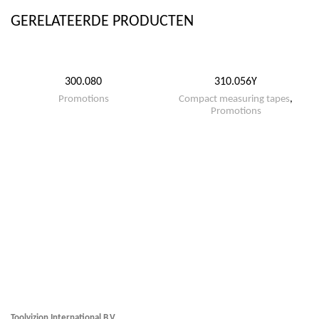
GERELATEERDE PRODUCTEN
300.080
310.056Y
Promotions
Compact measuring tapes
,
Promotions
Toolvizion International B.V.