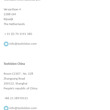
Veraartlaan 4
2288 GM
Rijswijk
The Netherlands
+ 31 (0) 70 3191 360
info@toolvizion.com
Toolvizion China
Room C2307 , No. 228
Zhangyang Road
200122, Shanghai
People’s republic of China
+86 21 58970531
info@toolvizion.com