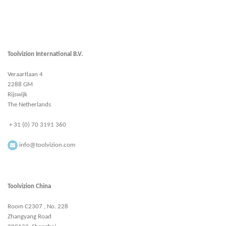
Toolvizion International B.V.
Veraartlaan 4
2288 GM
Rijswijk
The Netherlands
+ 31 (0) 70 3191 360
info@toolvizion.com
Toolvizion China
Room C2307 , No. 228
Zhangyang Road