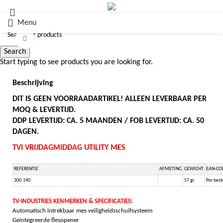
Menu
Click to enlarge
Search
Start typing to see products you are looking for.
Beschrijving
DIT IS GEEN VOORRAADARTIKEL! ALLEEN LEVERBAAR PER
MOQ & LEVERTIJD.
DDP LEVERTIJD: CA. 5 MAANDEN / FOB LEVERTIJD: CA. 50
DAGEN.
TVI VRIJDAGMIDDAG UTILITY MES
REFERENTIE
AFMETING
GEWICHT
EAN-CO
300.140
57 gr.
Per best
TV-INDUSTRIES KENMERKEN & SPECIFICATIES:
Automatisch intrekbaar mes veiligheidsschuifsysteem
Geïntegreerde flesopener