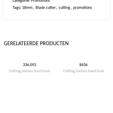
Categorie:
Promotions
Tags:
18mm
,
Blade cutter
,
cutting
,
promotions
GERELATEERDE PRODUCTEN
336.093
8436
Cutting
,
Various hand tools
Cutting
,
Various hand tools