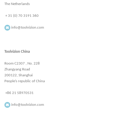
The Netherlands
+ 31 (0) 70 3191 360
info@toolvizion.com
Toolvizion China
Room C2307 , No. 228
Zhangyang Road
200122, Shanghai
People’s republic of China
+86 21 58970531
info@toolvizion.com