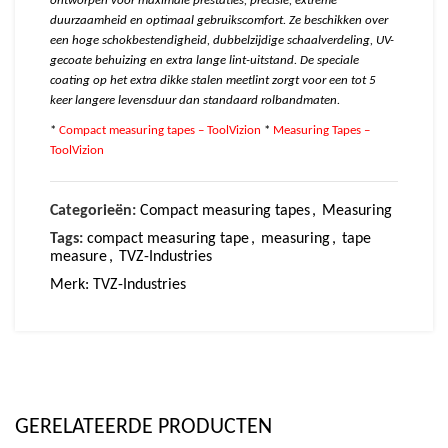
ontworpen voor maximale prestaties, precisie, extreme
duurzaamheid en optimaal gebruikscomfort. Ze beschikken over
een hoge schokbestendigheid, dubbelzijdige schaalverdeling, UV-
gecoate behuizing en extra lange lint-uitstand. De speciale
coating op het extra dikke stalen meetlint zorgt voor een tot 5
keer langere levensduur dan standaard rolbandmaten.
*
Compact measuring tapes – ToolVizion
*
Measuring Tapes –
ToolVizion
Categorieën:
Compact measuring tapes
,
Measuring
Tags:
compact measuring tape
,
measuring
,
tape
measure
,
TVZ-Industries
Merk:
TVZ-Industries
GERELATEERDE PRODUCTEN