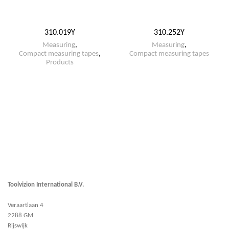
310.019Y
310.252Y
Measuring
,
Measuring
,
Compact measuring tapes
,
Compact measuring tapes
Products
Toolvizion International B.V.
Veraartlaan 4
2288 GM
Rijswijk