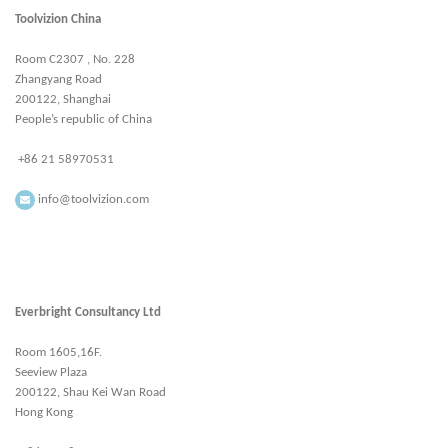
Toolvizion China
Room C2307 , No. 228
Zhangyang Road
200122, Shanghai
People’s republic of China
+86 21 58970531
info@toolvizion.com
Everbright Consultancy Ltd
Room 1605,16F.
Seeview Plaza
200122, Shau Kei Wan Road
Hong Kong