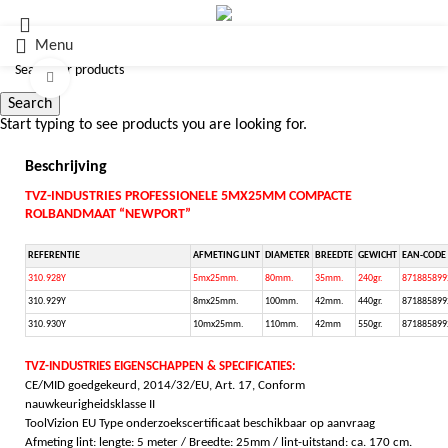
Menu
Click to enlarge
Search
Start typing to see products you are looking for.
Beschrijving
TVZ-INDUSTRIES PROFESSIONELE 5MX25MM COMPACTE
ROLBANDMAAT “NEWPORT”
REFERENTIE
AFMETING LINT
DIAMETER
BREEDTE
GEWICHT
EAN-CODE
310.928Y
5mx25mm.
80mm.
35mm.
240gr.
871885899
310.929Y
8mx25mm.
100mm.
42mm.
440gr.
871885899
310.930Y
10mx25mm.
110mm.
42mm
550gr.
871885899
TVZ-INDUSTRIES EIGENSCHAPPEN & SPECIFICATIES:
CE/MID goedgekeurd, 2014/32/EU, Art. 17, Conform
nauwkeurigheidsklasse II
ToolVizion EU Type onderzoekscertificaat beschikbaar op aanvraag
Afmeting lint: lengte: 5 meter / Breedte: 25mm / lint-uitstand: ca. 170 cm.