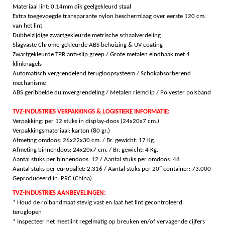
Materiaal lint: 0,14mm dik geelgekleurd staal
Extra toegevoegde transparante nylon beschermlaag over eerste 120 cm.
van het lint
Dubbelzijdige zwartgekleurde metrische schaalverdeling
Slagvaste Chrome-gekleurde ABS behuizing & UV coating
Zwartgekleurde TPR anti-slip greep / Grote metalen eindhaak met 4
klinknagels
Automatisch vergrendelend terugloopsysteem / Schokabsorberend
mechanisme
ABS geribbelde duimvergrendeling / M
etalen riemclip /
Polyester polsband
TVZ-INDUSTRIES VERPAKKINGS & LOGISTIEKE INFORMATIE:
Verpakking: per 12 stuks in display-doos (24x20x7 cm.)
Verpakkingsmateriaal: karton (80 gr.)
Afmeting omdoos: 26x22x30 cm. / Br. gewicht: 17 Kg.
Afmeting binnendoos: 24x20x7 cm. / Br. gewicht: 4 Kg.
Aantal stuks per binnendoos: 12 /
Aantal stuks per omdoos: 48
Aantal stuks per europallet: 2.316 /
Aantal stuks per 20″ container: 73.000
Geproduceerd in: PRC (China)
TVZ-INDUSTRIES AANBEVELINGEN:
* Houd de rolbandmaat stevig vast en laat het lint gecontroleerd
teruglopen
* Inspecteer het meetlint regelmatig op breuken en/of vervagende cijfers