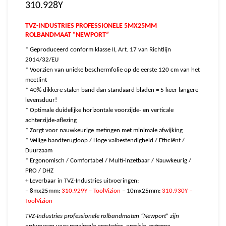
310.928Y
TVZ-INDUSTRIES PROFESSIONELE 5MX25MM
ROLBANDMAAT “NEWPORT”
* Geproduceerd conform klasse II, Art. 17 van Richtlijn
2014/32/EU
* Voorzien van unieke beschermfolie op de eerste 120 cm van het
meetlint
* 40% dikkere stalen band dan standaard bladen = 5 keer langere
levensduur!
* Optimale duidelijke horizontale voorzijde- en verticale
achterzijde-aflezing
* Zorgt voor nauwkeurige metingen met minimale afwijking
* Veilige bandterugloop / Hoge valbestendigheid / Efficiënt /
Duurzaam
* Ergonomisch / Comfortabel / Multi-inzetbaar / Nauwkeurig /
PRO / DHZ
+ Leverbaar in TVZ-Industries uitvoeringen:
– 8mx25mm:
310.929Y – ToolVizion
– 10mx25mm:
310.930Y –
ToolVizion
TVZ-Industries professionele rolbandmaten “Newport” zijn