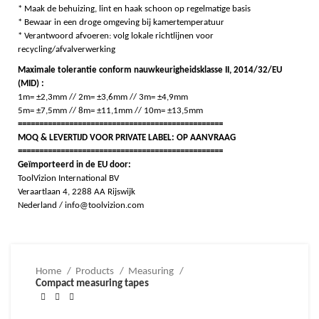
* Maak de behuizing, lint en haak schoon op regelmatige basis
* Bewaar in een droge omgeving bij kamertemperatuur
* Verantwoord afvoeren: volg lokale richtlijnen voor
recycling/afvalverwerking
Maximale tolerantie conform nauwkeurigheidsklasse II, 2014/32/EU
(MID) :
1m= ±2,3mm // 2m= ±3,6mm // 3m= ±4,9mm
5m= ±7,5mm // 8m= ±11,1mm // 10m= ±13,5mm
================================================
MOQ & LEVERTIJD VOOR PRIVATE LABEL: OP AANVRAAG
================================================
Geïmporteerd in de EU door:
ToolVizion International BV
Veraartlaan 4, 2288 AA Rijswijk
Nederland / info@toolvizion.com
Home
Products
Measuring
Compact measuring tapes