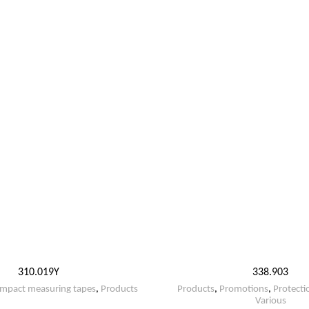
310.019Y
338.903
mpact measuring tapes
,
Products
Products
,
Promotions
,
Protecti
Various