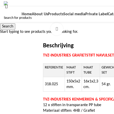
Home
About Us
Products
Social media
Private Label
Cat
Search
Click to enlarge
Start typing to see products you are looking for.
Beschrijving
TVZ-INDUSTRIES GRAFIETSTIFT NAVULSET
REFERENTIE
MAAT
MAAT
GEWICH
STIFT
TUBE
SET
150x5x2
16x1x2,3
318.025
54 gr.
mm.
cm.
TVZ-INDUSTRIES KENMERKEN & SPECIFICA
12 x stiften in transparante PP tube
Materiaal stiften: 4HB / Grafiet