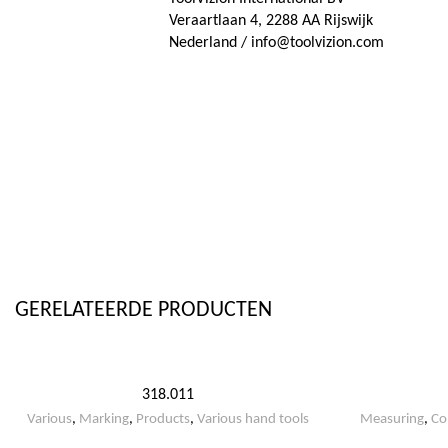
Veraartlaan 4, 2288 AA Rijswijk
Nederland / info@toolvizion.com
GERELATEERDE PRODUCTEN
318.011
Various
,
Marking
,
Products
,
Various hand tools
Measuring
,
Co