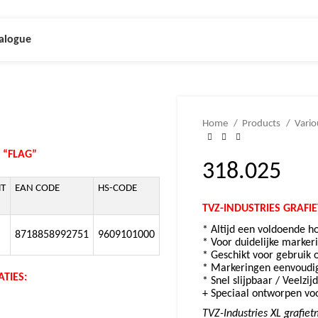
alogue
Home
Products
Vari
 “FLAG”
318.025
T
EAN CODE
HS-CODE
TVZ-INDUSTRIES GRAFIE
* Altijd een voldoende h
8718858992751
9609101000
* Voor duidelijke marke
* Geschikt voor gebruik
* Markeringen eenvoudig
TIES:
* Snel slijpbaar / Veelzij
+ Speciaal ontworpen vo
TVZ-Industries XL grafie