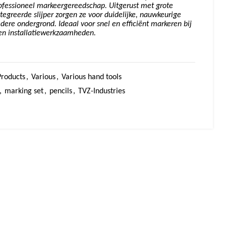
ofessioneel markeergereedschap. Uitgerust met grote
ntegreerde slijper zorgen ze voor duidelijke, nauwkeurige
dere ondergrond. Ideaal voor snel en efficiënt markeren bij
en installatiewerkzaamheden.
Products
,
Various
,
Various hand tools
,
marking set
,
pencils
,
TVZ-Industries