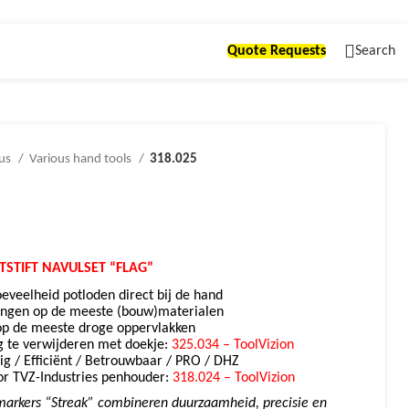
Quote Requests
Search
ous
Various hand tools
318.025
TSTIFT NAVULSET “FLAG”
oeveelheid potloden direct bij de hand
ringen op de meeste (bouw)materialen
 op de meeste droge oppervlakken
 te verwijderen met doekje:
325.034 – ToolVizion
dig /
Efficiënt / Betrouwbaar / PRO / DHZ
or TVZ-Industries penhouder:
318.024 – ToolVizion
tmarkers “Streak” combineren duurzaamheid, precisie en