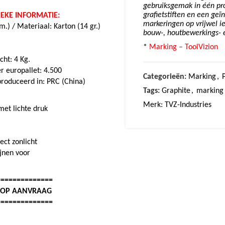
gebruiksgemak in één pr
grafietstiften en een geï
IEKE INFORMATIE:
markeringen op vrijwel ie
m.) / Materiaal: Karton (14 gr.)
bouw-, houtbewerkings- 
*
Marking – ToolVizion
ht: 4 Kg.
er europallet: 4.500
Categorieën:
Marking
,
eproduceerd in: PRC (China)
Tags:
Graphite
,
marking
Merk:
TVZ-Industries
met lichte druk
ect zonlicht
ijnen voor
==============
: OP AANVRAAG
==============