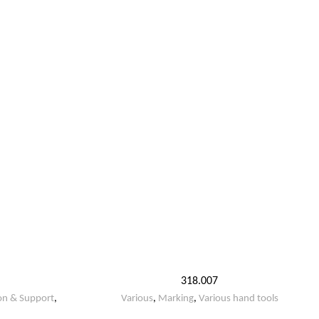
318.007
on & Support
,
Various
,
Marking
,
Various hand tools