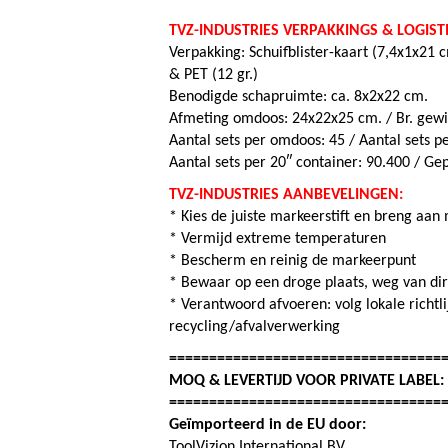
TVZ-INDUSTRIES VERPAKKINGS & LOGIST
Verpakking: Schuifblister-kaart (7,4x1x21 c
& PET (12 gr.)
Benodigde schapruimte: ca. 8x2x22 cm.
Afmeting omdoos: 24x22x25 cm. / Br. gewic
Aantal sets per omdoos: 45 / Aantal s
ets p
Aantal sets per 20″ container: 90.400 / G
TVZ-INDUSTRIES AANBEVELINGEN:
* Kies de juiste markeerstift en breng aan 
* Vermijd extreme temperaturen
* Bescherm en reinig de markeerpunt
* Bewaar op een droge plaats, weg van dir
* Verantwoord afvoeren: volg lokale richtl
recycling/afvalverwerking
==================================
MOQ & LEVERTIJD VOOR PRIVATE LABEL
==================================
Geïmporteerd in de EU door:
ToolVizion International BV