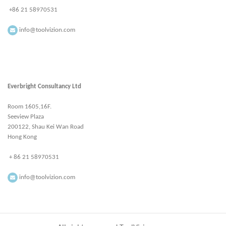
+86 21 58970531
info@toolvizion.com
Everbright Consultancy Ltd
Room 1605,16F.
Seeview Plaza
200122, Shau Kei Wan Road
Hong Kong
+ 86 21 58970531
info@toolvizion.com