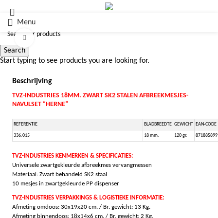
Menu
Click to enlarge
Search
Start typing to see products you are looking for.
Beschrijving
TVZ-INDUSTRIES 18MM. ZWART SK2 STALEN AFBREEKMESJES-
NAVULSET “HERNE”
REFERENTIE
BLADBREEDTE
GEWICHT
EAN-CODE
336.015
18 mm.
120 gr.
871885899
TVZ-INDUSTRIES KENMERKEN & SPECIFICATIES:
Universele zwartgekleurde afbreekmes vervangmessen
Materiaal: Zwart behandeld SK2 staal
10 mesjes in zwartgekleurde PP dispenser
TVZ-INDUSTRIES VERPAKKINGS & LOGISTIEKE INFORMATIE:
Afmeting omdoos: 30x19x20 cm. / Br. gewicht: 13 Kg.
Afmeting binnendoos: 18x14x6 cm. / Br. gewicht: 2 Kg.