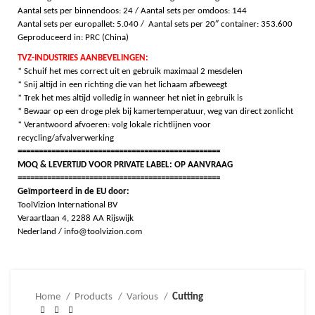
Aantal sets per binnendoos: 24 / Aantal s
ets per omdoos: 144
Aantal sets per europallet: 5.040 / Aantal s
ets per 20″ container: 353.600
Geproduceerd in: PRC (China)
TVZ-INDUSTRIES AANBEVELINGEN:
* Schuif het mes correct uit en gebruik maximaal 2 mesdelen
* Snij altijd in een richting die van het lichaam afbeweegt
* Trek het mes altijd volledig in wanneer het niet in gebruik is
* Bewaar op een droge plek bij kamertemperatuur, weg van direct zonlicht
* Verantwoord afvoeren: volg lokale richtlijnen voor
recycling/afvalverwerking
================================================
MOQ & LEVERTIJD VOOR PRIVATE LABEL: OP AANVRAAG
================================================
Geïmporteerd in de EU door:
ToolVizion International BV
Veraartlaan 4, 2288 AA Rijswijk
Nederland / info@toolvizion.com
Home
Products
Various
Cutting