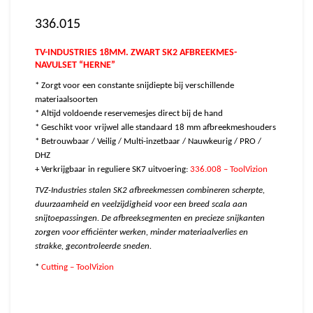
336.015
TV-INDUSTRIES 18MM. ZWART SK2 AFBREEKMES-
NAVULSET “HERNE”
* Zorgt voor een constante snijdiepte bij verschillende
materiaalsoorten
* Altijd voldoende reservemesjes direct bij de hand
* Geschikt voor vrijwel alle standaard 18 mm afbreekmeshouders
* Betrouwbaar / Veilig / Multi-inzetbaar / Nauwkeurig / PRO /
DHZ
+ Verkrijgbaar in reguliere SK7 uitvoering:
336.008 – ToolVizion
TVZ-Industries stalen SK2 afbreekmessen combineren scherpte,
duurzaamheid en veelzijdigheid voor een breed scala aan
snijtoepassingen. De afbreeksegmenten en precieze snijkanten
zorgen voor efficiënter werken, minder materiaalverlies en
strakke, gecontroleerde sneden.
*
Cutting – ToolVizion