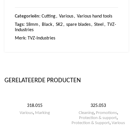
Categorieën:
Cutting
,
Various
,
Various hand tools
Tags:
18mm
,
Black
,
SK2
,
spare blades
,
Steel
,
TVZ-
Industries
Merk:
TVZ-Industries
GERELATEERDE PRODUCTEN
318.015
325.053
Various
,
Marking
Cleaning
,
Promotions
,
Protection & support
,
Protection & Support
,
Various