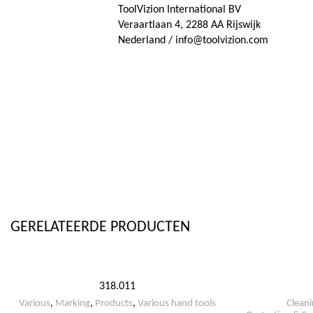
ToolVizion International BV
Veraartlaan 4, 2288 AA Rijswijk
Nederland / info@toolvizion.com
GERELATEERDE PRODUCTEN
318.011
Various
,
Marking
,
Products
,
Various hand tools
Cleani