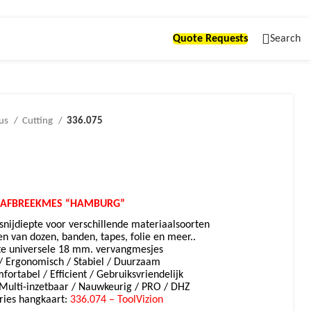
Quote Requests
Search
ous
Cutting
336.075
 AFBREEKMES “HAMBURG”
 snijdiepte voor verschillende materiaalsoorten
en van dozen, banden, tapes, folie en meer..
te universele 18 mm. vervangmesjes
/ Ergonomisch / Stabiel / Duurzaam
fortabel / Efficient / Gebruiksvriendelijk
 Multi-inzetbaar / Nauwkeurig / PRO / DHZ
ries hangkaart:
336.074 – ToolVizion