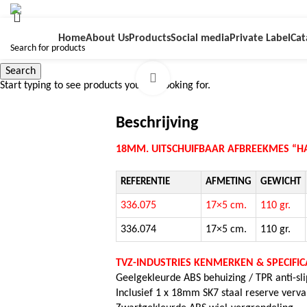
Home
About Us
Products
Social media
Private Label
Cat
Search
Click to enlarge
Start typing to see products you are looking for.
Beschrijving
18MM. UITSCHUIFBAAR AFBREEKMES “
REFERENTIE
AFMETING
GEWICHT
336.075
17×5 cm.
110 gr.
336.074
17×5 cm.
110 gr.
TVZ-INDUSTRIES KENMERKEN & SPECIFICA
Geelgekleurde ABS behuizing / TPR anti-sl
Inclusief 1 x 18mm SK7 staal reserve ver