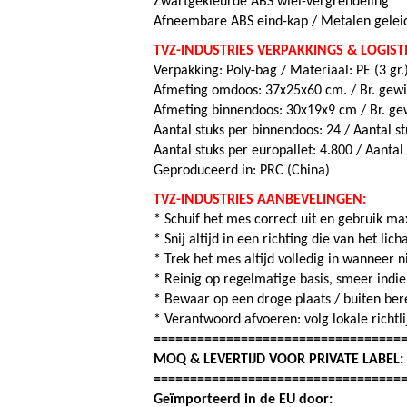
Zwartgekleurde ABS wiel-vergrendeling
Afneembare ABS eind-kap / Metalen gelei
TVZ-INDUSTRIES VERPAKKINGS & LOGIST
Verpakking: Poly-bag / Materiaal: PE (3 gr.
Afmeting omdoos: 37x25x60 cm. / Br. gewi
Afmeting binnendoos: 30x19x9 cm / Br. gew
Aantal stuks per binnendoos: 24 / Aantal s
Aantal stuks per europallet: 4.800 / Aantal
Geproduceerd in: PRC (China)
TVZ-INDUSTRIES AANBEVELINGEN:
* Schuif het mes correct uit en gebruik m
* Snij altijd in een richting die van het l
* Trek het mes altijd volledig in wanneer n
* Reinig op regelmatige basis, smeer indie
* Bewaar op een droge plaats / buiten ber
* Verantwoord afvoeren: volg lokale richtl
==================================
MOQ & LEVERTIJD VOOR PRIVATE LABEL
==================================
Geïmporteerd in de EU door: