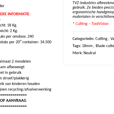
TVZ-Industries afbreekmes
der
gebruik. Ze bieden precis
ergonomische handgreep z
IEKE INFORMATIE:
materialen in verschille
)
*
Cutting – ToolVizion
cht: 18 Kg.
icht: 2 Kg.
tuks per omdoos: 240
Categorieën:
Cutting
,
Va
 stuks per 20″ container: 34.500
Tags:
18mm
,
Blade cutt
Merk:
Neutral
aximaal 2 mesdelen
ichaam afbeweegt
iet in gebruik
n stroef/plakkerig
eik van kinderen houden
ijnen recycling/afvalverwerking
==============
: OP AANVRAAG
==============