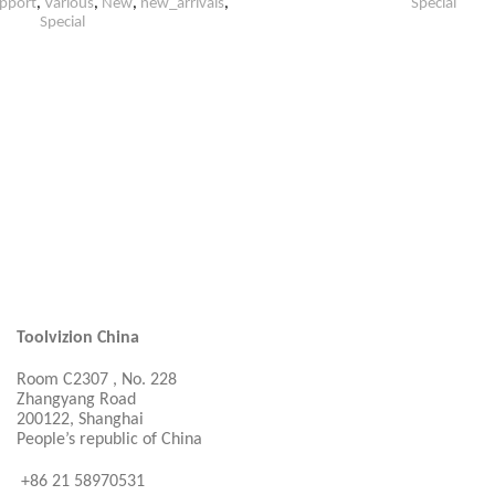
upport
,
Various
,
New
,
new_arrivals
,
Special
Special
Toolvizion China
Room C2307 , No. 228
Zhangyang Road
200122, Shanghai
People’s republic of China
+86 21 58970531