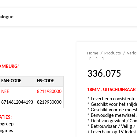
alogue
Home
Products
Vari
HAMBURG”
336.075
EAN-CODE
HS-CODE
18MM. UITSCHUIFBAAR
NEE
8211930000
* Levert een consistente
8714612044193
8219930000
* Geschikt voor het snijd
* Geschikt voor de mees
* Eenvoudige meswissel 
TIES:
* Licht van gewicht / Com
ipgreep
* Betrouwbaar / Veilig /
vangmes
+ Leverbaar op TV-Indust