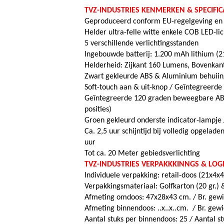
TVZ-INDUSTRIES KENMERKEN & SPECIFICA
Geproduceerd conform EU-regelgeving en r
Helder ultra-felle witte enkele COB LED-lic
5 verschillende verlichtingsstanden
Ingebouwde batterij: 1.200 mAh lithium (21
Helderheid: Zijkant 160 Lumens, Bovenkan
Zwart gekleurde ABS & Aluminium behuiin
Soft-touch aan & uit-knop / Geïntegreerd
Geïntegreerde 120 graden beweegbare ABS
posities)
Groen gekleurd onderste indicator-lampje
Ca. 2,5 uur schijntijd bij volledig opgeladen
uur
Tot ca. 20 Meter gebiedsverlichting
TVZ-INDUSTRIES VERPAKKKINNGS & LOGI
Individuele verpakking: retail-doos (21x4x
Verpakkingsmateriaal: Golfkarton (20 gr.) &
Afmeting omdoos: 47x28x43 cm. / Br. gewi
Afmeting binnendoos: ..x..x..cm. / Br. gewic
Aantal stuks per binnendoos: 25 / Aantal s