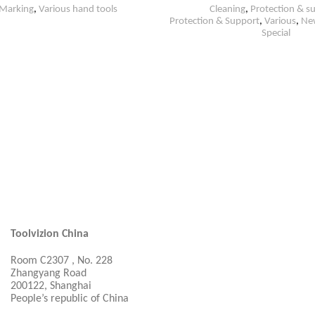
Marking
,
Various hand tools
Cleaning
,
Protection & s
Protection & Support
,
Various
,
Ne
Special
Toolvizion China
Room C2307 , No. 228
Zhangyang Road
200122, Shanghai
People’s republic of China