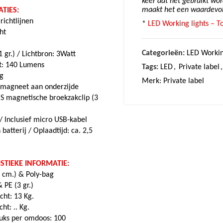
keer dat het gebruikt wo
maakt het een waardevol
TIES:
ichtlijnen
*
LED Working lights – T
ht
Categorieën:
LED Workin
 gr.) /
Lichtbron: 3Watt
t: 140 Lumens
Tags:
LED
,
Private label
,
g
Merk:
Private label
e magneet aan onderzijde
 magnetische broekzakclip (3
 /
Inclusief micro USB-kabel
 batterij / Oplaadtijd: ca. 2,5
STIEKE INFORMATIE:
4 cm.) & Poly-bag
 PE (3 gr.)
cht: 13 Kg.
ht: .. Kg.
tuks per omdoos: 100