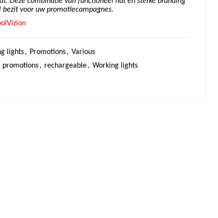
rdt. Deze combinatie van functioneel nut en sterke branding
 bezit voor uw promotiecampagnes.
oolVizion
g lights
,
Promotions
,
Various
promotions
,
rechargeable
,
Working lights