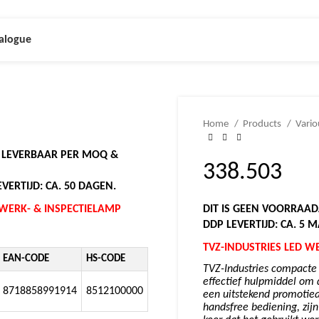
alogue
Home
Products
Vari
N LEVERBAAR PER MOQ &
338.503
VERTIJD: CA. 50 DAGEN.
 WERK- & INSPECTIELAMP
DIT IS GEEN VOORRAAD
DDP LEVERTIJD: CA. 5 
TVZ-INDUSTRIES LED W
EAN-CODE
HS-CODE
TVZ-Industries compacte
effectief hulpmiddel om d
8718858991914
8512100000
een uitstekend promotiea
handsfree bediening, zijn