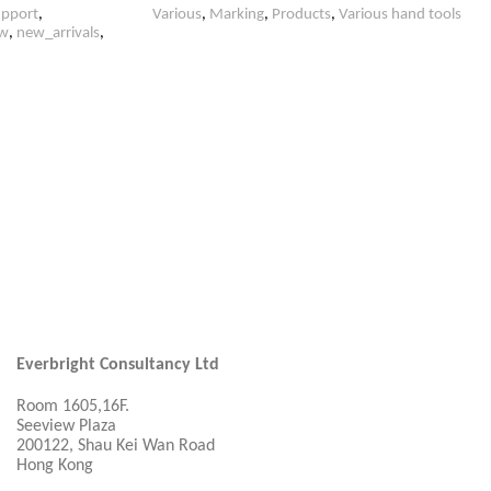
upport
,
Various
,
Marking
,
Products
,
Various hand tools
w
,
new_arrivals
,
Everbright Consultancy Ltd
Room 1605,16F.
Seeview Plaza
200122, Shau Kei Wan Road
Hong Kong