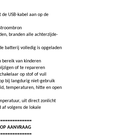
it de USB-kabel aan op de
 stroombron
en, branden alle achterzijde-
e batterij volledig is opgeladen
n bereik van kinderen
ijzigen of te repareren
hakelaar op stof of vuil
 bij langdurig niet-gebruik
id, temperaturen, hitte en open
eratuur, uit direct zonlicht
 af volgens de lokale
==============
: OP AANVRAAG
==============