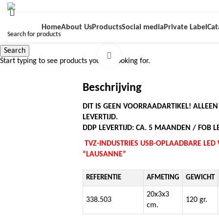
Home
About Us
Products
Social media
Private Label
Cat
Search
Click to enlarge
Start typing to see products you are looking for.
Beschrijving
DIT IS GEEN VOORRAADARTIKEL! ALLEE
LEVERTIJD.
DDP LEVERTIJD: CA. 5 MAANDEN / FOB LE
TVZ-INDUSTRIES USB-OPLAADBARE LED
“LAUSANNE”
REFERENTIE
AFMETING
GEWICHT
20x3x3
338.503
120 gr.
cm.