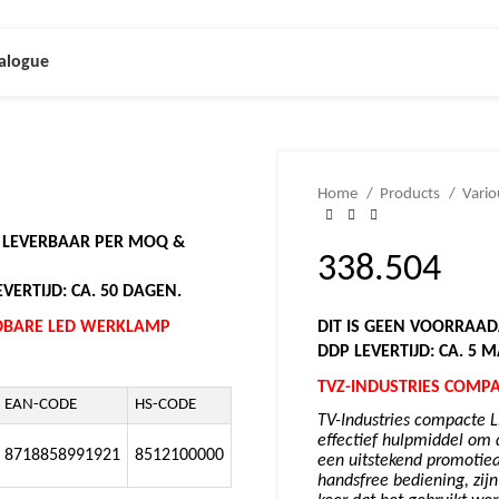
alogue
Home
Products
Vari
N LEVERBAAR PER MOQ &
338.504
VERTIJD: CA. 50 DAGEN.
ADBARE LED WERKLAMP
DIT IS GEEN VOORRAAD
DDP LEVERTIJD: CA. 5 
TVZ-INDUSTRIES COMP
EAN-CODE
HS-CODE
TV-Industries compacte 
effectief hulpmiddel om d
8718858991921
8512100000
een uitstekend promotiea
handsfree bediening, zijn