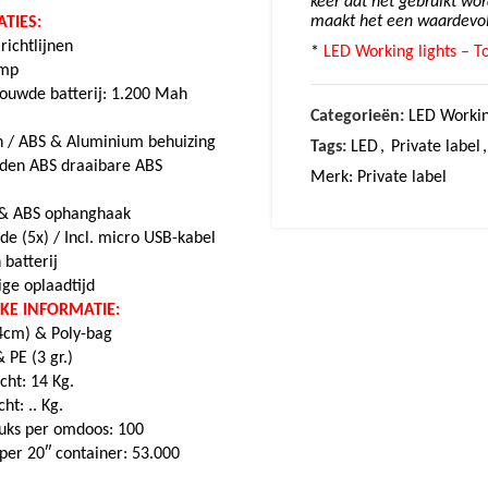
keer dat het gebruikt wo
maakt het een waardevol
TIES:
ichtlijnen
*
LED Working lights – To
amp
ouwde batterij: 1.200 Mah
Categorieën:
LED Workin
n /
ABS & Aluminium behuizing
Tags:
LED
,
Private label
,
den ABS draaibare ABS
Merk:
Private label
 & ABS ophanghaak
jde (5x) /
Incl. micro USB-kabel
 batterij
ige oplaadtijd
EKE INFORMATIE:
x4cm) & Poly-bag
 PE (3 gr.)
cht: 14 Kg.
ht: .. Kg.
tuks per omdoos: 100
 per 20″ container: 53.000