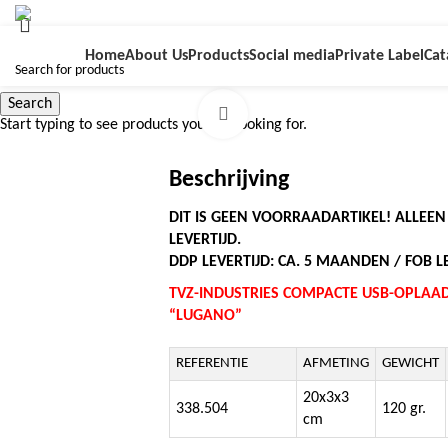
Home
About Us
Products
Social media
Private Label
Cat
Search
Click to enlarge
Start typing to see products you are looking for.
Beschrijving
DIT IS GEEN VOORRAADARTIKEL! ALLEE
LEVERTIJD.
DDP LEVERTIJD: CA. 5 MAANDEN / FOB LE
TVZ-INDUSTRIES COMPACTE USB-OPLA
“LUGANO”
REFERENTIE
AFMETING
GEWICHT
20x3x3
338.504
120 gr.
cm