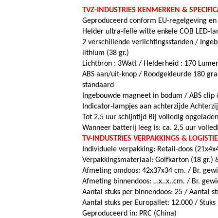
TVZ-INDUSTRIES KENMERKEN & SPECIFICA
Geproduceerd conform EU-regelgeving en r
Helder ultra-felle witte enkele COB LED-l
2 verschillende verlichtingsstanden /
Ingeb
lithium (38 gr.)
Lichtbron : 3Watt /
Helderheid : 170 Lume
ABS aan/uit-knop /
Roodgekleurde 180 gra
standaard
Ingebouwde magneet in bodum /
ABS clip
Indicator-lampjes aan achterzijde Achterzi
Tot 2,5 uur schijntijd Bij volledig opgeladen
Wanneer batterij leeg is: ca. 2,5 uur volled
TV-INDUSTRIES VERPAKKINGS & LOGISTI
Individuele verpakking: Retail-doos (21x4
Verpakkingsmateriaal: Golfkarton (18 gr.) &
Afmeting omdoos: 42x37x34 cm. / Br. gewi
Afmeting binnendoos: …x..x..cm. / Br. gewic
Aantal stuks per binnendoos: 25 / Aantal s
Aantal stuks per Europallet: 12.000 /
Stuks
Geproduceerd in: PRC (China)