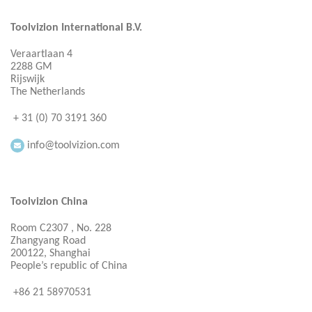
Toolvizion International B.V.
Veraartlaan 4
2288 GM
Rijswijk
The Netherlands
+ 31 (0) 70 3191 360
info@toolvizion.com
Toolvizion China
Room C2307 , No. 228
Zhangyang Road
200122, Shanghai
People’s republic of China
+86 21 58970531