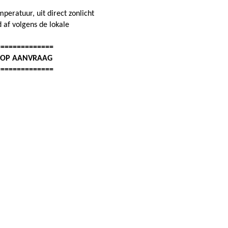
eratuur, uit direct zonlicht
 af volgens de lokale
==============
: OP AANVRAAG
==============