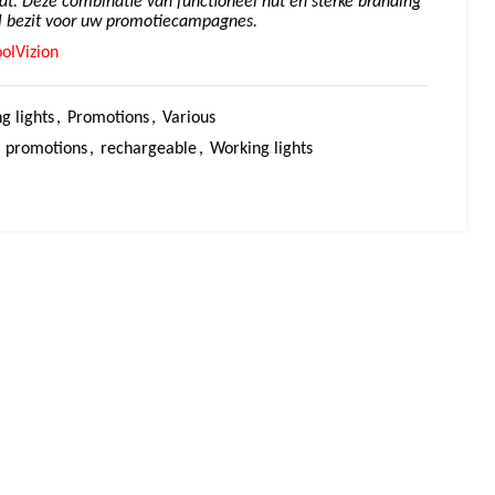
rdt. Deze combinatie van functioneel nut en sterke branding
 bezit voor uw promotiecampagnes.
olVizion
g lights
,
Promotions
,
Various
promotions
,
rechargeable
,
Working lights