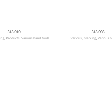
318.010
318.008
ing
,
Products
,
Various hand tools
Various
,
Marking
,
Various h