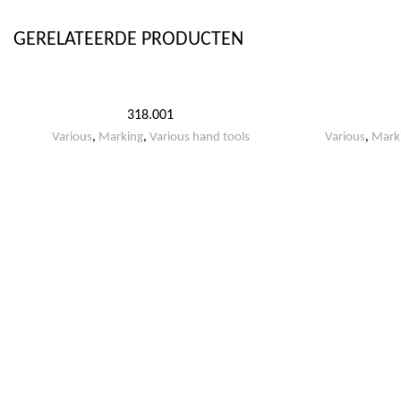
GERELATEERDE PRODUCTEN
318.001
Various
,
Marking
,
Various hand tools
Various
,
Mark