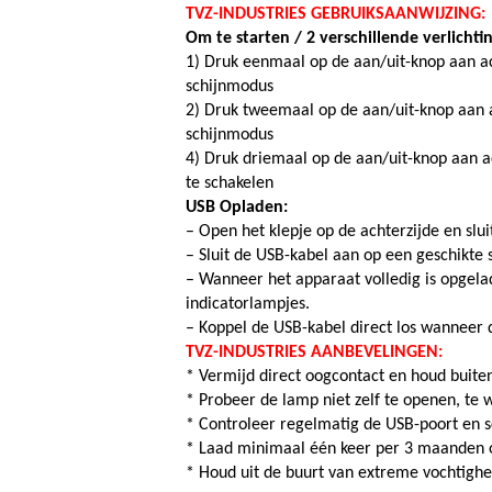
TVZ-INDUSTRIES GEBRUIKSAANWIJZING:
Om te starten / 2 verschillende verlicht
1) Druk eenmaal op de aan/uit-knop aan ac
schijnmodus
2) Druk tweemaal op de aan/uit-knop aan ac
schijnmodus
4) Druk driemaal op de aan/uit-knop aan a
te schakelen
USB Opladen:
– Open het klepje op de achterzijde en slu
– Sluit de USB-kabel aan op een geschikte
– Wanneer het apparaat volledig is opgelad
indicatorlampjes.
– Koppel de USB-kabel direct los wanneer d
TVZ-INDUSTRIES AANBEVELINGEN:
* Vermijd direct oogcontact en houd buite
* Probeer de lamp niet zelf te openen, te w
* Controleer regelmatig de USB-poort en sc
* Laad minimaal één keer per 3 maanden op
* Houd uit de buurt van extreme vochtighe