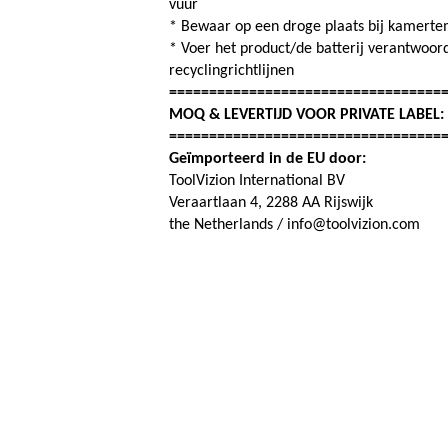
vuur
* Bewaar op een droge plaats bij kamertemp
* Voer het product/de batterij verantwoord
recyclingrichtlijnen
==================================
MOQ & LEVERTIJD VOOR PRIVATE LABEL
==================================
Geïmporteerd in de EU door:
ToolVizion International BV
Veraartlaan 4, 2288 AA Rijswijk
the Netherlands / info@toolvizion.com