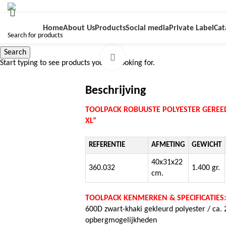
Home
About Us
Products
Social media
Private Label
Cat
Search
Click to enlarge
Start typing to see products you are looking for.
Beschrijving
TOOLPACK ROBUUSTE
POLYESTER GEREE
XL”
REFERENTIE
AFMETING
GEWICHT
40x31x22
360.032
1.400 gr.
cm.
TOOLPACK KENMERKEN & SPECIFICATIES
600D zwart-khaki gekleurd polyester / ca. 
opbergmogelijkheden