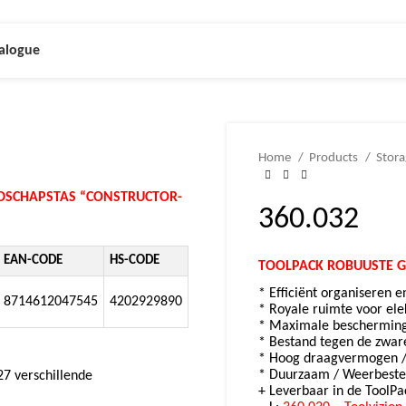
alogue
Home
Products
Stora
DSCHAPSTAS “CONSTRUCTOR-
360.032
EAN-CODE
HS-CODE
TOOLPACK ROBUUSTE
G
* Efficiënt organiseren 
8714612047545
4202929890
* Royale ruimte voor el
* Maximale bescherming 
* Bestand tegen de zwar
:
* Hoog draagvermogen / 
* Duurzaam / Weerbestend
27 verschillende
+ Leverbaar in de ToolPa