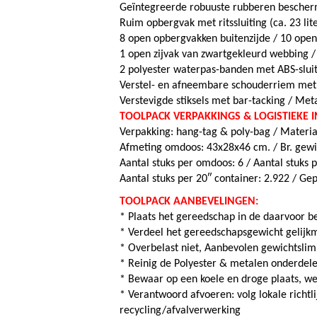
Geïntegreerde robuuste rubberen besch
Ruim opbergvak met ritssluiting (ca. 23 lit
8 open opbergvakken buitenzijde / 10 ope
1 open zijvak van zwartgekleurd webbing 
2 polyester waterpas-banden met ABS-sluit
Verstel- en afneembare schouderriem me
Verstevigde stiksels met bar-tacking / Met
TOOLPACK VERPAKKINGS & LOGISTIEKE 
Verpakking: hang-tag & poly-bag / Materiaal
Afmeting omdoos: 43x28x46 cm. / Br. gewi
Aantal stuks per omdoos: 6 / Aantal s
tuks 
Aantal stuks per 20″ container: 2.922 / Ge
TOOLPACK AANBEVELINGEN:
* Plaats het gereedschap in de daarvoor 
* Verdeel het gereedschapsgewicht gelijkm
* Overbelast niet, Aanbevolen gewichtslimi
* Reinig de Polyester & metalen onderdele
* Bewaar op een koele en droge plaats, weg
* Verantwoord afvoeren: volg lokale richtl
recycling/afvalverwerking