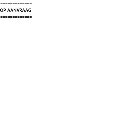
==============
: OP AANVRAAG
==============