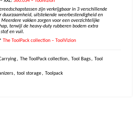
–
XXL:
360.034 – Toolvizion
reedschapstassen zijn verkrijgbaar in 3 verschillende
 duurzaamheid, uitstekende weerbestendigheid en
 Meerdere vakken zorgen voor een overzichtelijke
hap, terwijl de heavy-duty rubberen bodem extra
tof en vuil.
*
The ToolPack collection – ToolVizion
Carrying
,
The ToolPack collection
,
Tool Bags
,
Tool
anizers
,
tool storage
,
Toolpack