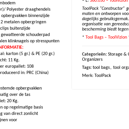
– L:
360.030 – Toolvizion
ermbodem
ToolPack “Constructor” ge
er)/ Polyester draaghendels
maten en ontworpen voor
n opbergvakken binnenzijde
dagelijks gebruiksgemak.
/ 2 metalen opbergringen
organisatie van gereedsc
clips buitenzijde
bescherming biedt tegen s
t gewatteerde schouderpad
*
Tool Bags – ToolVizion
alen klinknagels op stresspunten
INFORMATIE:
: karton (5 gr.) & PE (20 gr.)
Categorieën:
Storage & 
Organizers
cht: 11 Kg.
per europallet: 108
Tags:
tool bags
,
tool org
produceerd in: PRC (China)
Merk:
ToolPack
bestemde opbergvakken
atig over de tas
et: 20 Kg.
n op regelmatige basis
 van direct zonlicht
ijnen voor