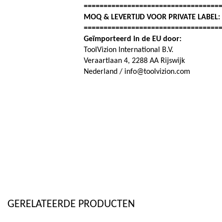
==================================
MOQ & LEVERTIJD VOOR PRIVATE LABEL
==================================
Geïmporteerd in de EU door:
ToolVizion International B.V.
Veraartlaan 4, 2288 AA Rijswijk
Nederland / info@toolvizion.com
GERELATEERDE PRODUCTEN