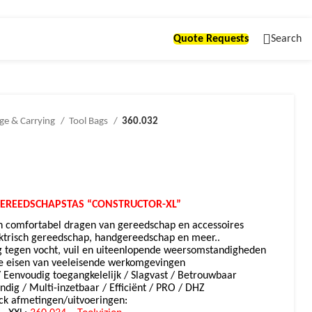
Quote Requests
Search
ge & Carrying
Tool Bags
360.032
EREEDSCHAPSTAS “CONSTRUCTOR-XL”
en comfortabel dragen van gereedschap en accessoires
ektrisch gereedschap, handgereedschap en meer..
tegen vocht, vuil en uiteenlopende weersomstandigheden
e eisen van veeleisende werkomgevingen
Eenvoudig toegangkelelijk / Slagvast / Betrouwbaar
ig / Multi-inzetbaar / Efficiënt / PRO / DHZ
ck afmetingen/uitvoeringen: