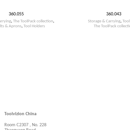
360.055
360.043
arrying
,
The ToolPack collection
,
Storage & Carrying
,
Tool
elts & Aprons
,
Tool Holders
The ToolPack collect
Toolvizion China
Room C2307 , No. 228