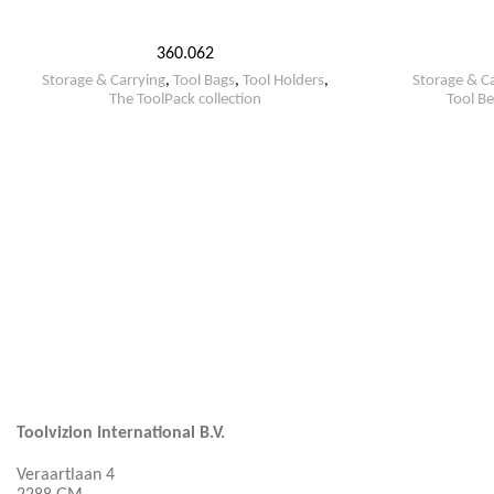
360.062
Storage & Carrying
,
Tool Bags
,
Tool Holders
,
Storage & C
The ToolPack collection
Tool B
Toolvizion International B.V.
Veraartlaan 4