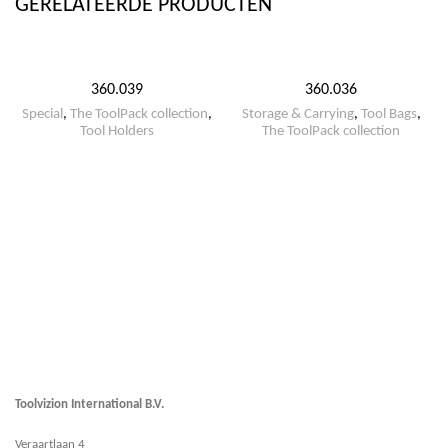
GERELATEERDE PRODUCTEN
360.039
360.036
Special
,
The ToolPack collection
,
Storage & Carrying
,
Tool Bags
,
Tool Holders
The ToolPack collection
Toolvizion International B.V.
Veraartlaan 4