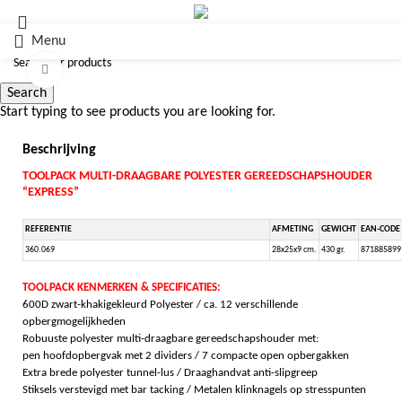
Menu
Click to enlarge
Search
Start typing to see products you are looking for.
Beschrijving
TOOLPACK MULTI-DRAAGBARE POLYESTER GEREEDSCHAPSHOUDER
“EXPRESS”
REFERENTIE
AFMETING
GEWICHT
EAN-CODE
360.069
28x25x9 cm.
430 gr.
871885899
TOOLPACK KENMERKEN & SPECIFICATIES:
600D zwart-khakigekleurd Polyester / ca. 12 verschillende
opbergmogelijkheden
Robuuste polyester multi-draagbare gereedschapshouder met:
pen hoofdopbergvak met 2 dividers / 7 compacte open opbergakken
Extra brede polyester tunnel-lus / Draaghandvat anti-slipgreep
Stiksels verstevigd met bar tacking / Metalen klinknagels op stresspunten