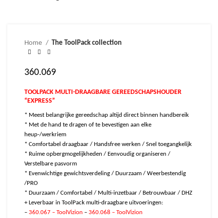
Home
The ToolPack collection
360.069
TOOLPACK MULTI-DRAAGBARE GEREEDSCHAPSHOUDER
“EXPRESS”
* Meest belangrijke gereedschap altijd direct binnen handbereik
* Met de hand te dragen of te bevestigen aan elke
heup-/werkriem
* Comfortabel draagbaar / Handsfree werken / Snel toegangkelijk
* Ruime opbergmogelijkheden / Eenvoudig organiseren /
Verstelbare pasvorm
* Evenwichtige gewichtsverdeling / Duurzaam / Weerbestendig
/PRO
* Duurzaam / Comfortabel / Multi-inzetbaar / Betrouwbaar / DHZ
+ Leverbaar in ToolPack multi-draagbare uitvoeringen:
–
360.067 – ToolVizion
–
360.068 – ToolVizion