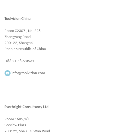
Toolvizion China
Room C2307 , No. 228
Zhangyang Road
200122, Shanghai
People’s republic of China
+86 21 58970531
info@toolvizion.com
Everbright Consultancy Ltd
Room 1605,16F.
Seeview Plaza
200122, Shau Kei Wan Road