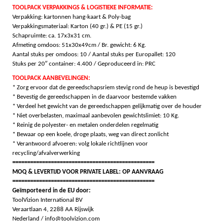
TOOLPACK VERPAKKINGS & LOGISTIEKE INFORMATIE:
Verpakking: kartonnen hang-kaart & Poly-bag
Verpakkingsmateriaal: Karton (40 gr.) & PE (15 gr.)
Schapruimte: ca. 17x3x31 cm.
Afmeting omdoos: 51x30x49cm / Br. gewicht: 6 Kg.
Aantal stuks per omdoos: 10 / Aantal s
tuks per Europallet: 120
Stuks per 20″ container: 4.400 / Geproduceerd in: PRC
TOOLPACK AANBEVELINGEN:
* Zorg ervoor dat de gereedschapsriem stevig rond de heup is bevestigd
* Bevestig de gereedschappen in de daarvoor bestemde vakken
* Verdeel het gewicht van de gereedschappen gelijkmatig over de houder
* Niet overbelasten, maximaal aanbevolen gewichtslimiet: 10 Kg.
* Reinig de polyester- en metalen onderdelen regelmatig
* Bewaar op een koele, droge plaats, weg van direct zonlicht
* Verantwoord afvoeren: volg lokale richtlijnen voor
recycling/afvalverwerking
================================================
MOQ & LEVERTIJD VOOR PRIVATE LABEL: OP AANVRAAG
================================================
Geïmporteerd in de EU door:
ToolVizion International BV
Veraartlaan 4, 2288 AA Rijswijk
Nederland / info@toolvizion.com