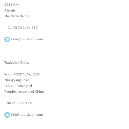
2288 GM
Rijswijk
The Netherlands
+ 31 (0) 70 3191 360
info@toolvizion.com
Toolvizion China
Room C2307 , No. 228
Zhangyang Road
200122, Shanghai
People’s republic of China
+86 21 58970531
info@toolvizion.com