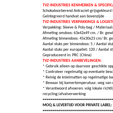
TVZ-INDUSTRIES KENMERKEN & SPECIFICA
Schokabsorberend Antraciet-grijsgekleurd
Geïntegreerd handvat aan bovenzijde
TVZ-INDUSTRIES VERPAKKINGS & LOGIST
Verpakking: Sleeve & Poly-bag / Materiaal: 
Afmeting omdoos: 63x42x49 cm. / Br. gewic
Afmeting binnendoos: 45x30x23 cm/ Br. gew
Aantal stuks per binnendoos: 5 /
Aantal st
Aantal stuks per europallet: 120 /
Aantal s
Geproduceerd in: PRC (China)
TVZ-INDUSTRIES AANBEVELINGEN:
* Gebruik alleen op daarvoor geschikte o
* Controleer regelmatig op eventuele bes
* Reinig de knielmatten op regelmatige ba
* Bewaar bij kamertemperatuur, weg van d
* Verantwoord afvoeren: volg lokale richtl
recycling/afvalverwerking
==================================
MOQ & LEVERTIJD VOOR PRIVATE LABEL
==================================