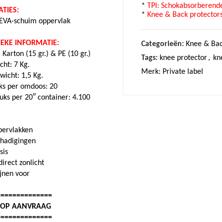
*
TPI: Schokabsorberend
TIES:
*
Knee & Back protectors
 EVA-schuim oppervlak
IEKE INFORMATIE:
Categorieën:
Knee & Bac
Karton (15 gr.) & PE (10 gr.)
Tags:
knee protector
,
kn
ht: 7 Kg.
Merk:
Private label
icht: 1,5 Kg.
uks per omdoos: 20
tuks per 20″ container: 4.100
ppervlakken
chadigingen
sis
irect zonlicht
ijnen voor
==============
: OP AANVRAAG
==============