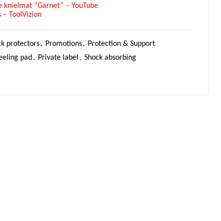
e knielmat “Garnet” – YouTube
 – ToolVizion
k protectors
,
Promotions
,
Protection & Support
eeling pad
,
Private label
,
Shock absorbing