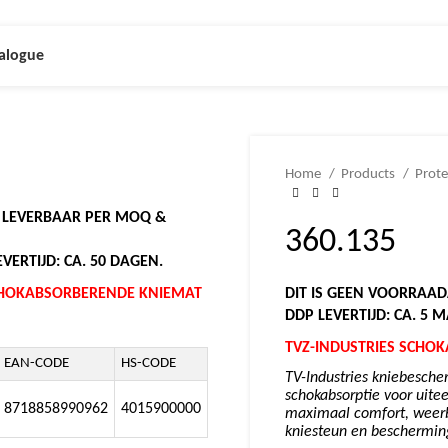
alogue
Home
Products
Prote
N LEVERBAAR PER MOQ &
360.135
VERTIJD: CA. 50 DAGEN.
SCHOKABSORBERENDE KNIEMAT
DIT IS GEEN VOORRAAD
DDP LEVERTIJD: CA. 5 
TVZ-INDUSTRIES SCHO
EAN-CODE
HS-CODE
TV-Industries kniebesche
schokabsorptie voor uit
8718858990962
4015900000
maximaal comfort, weerb
kniesteun en bescherming