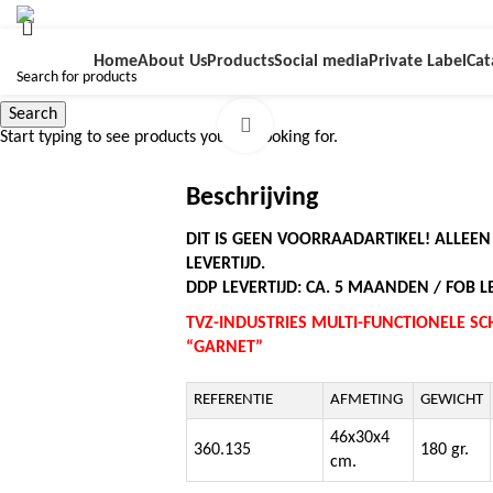
Home
About Us
Products
Social media
Private Label
Cat
Search
Click to enlarge
Start typing to see products you are looking for.
Beschrijving
DIT IS GEEN VOORRAADARTIKEL! ALLEE
LEVERTIJD.
DDP LEVERTIJD: CA. 5 MAANDEN / FOB LE
TVZ-INDUSTRIES MULTI-FUNCTIONELE 
“GARNET”
REFERENTIE
AFMETING
GEWICHT
46x30x4
360.135
180 gr.
cm.