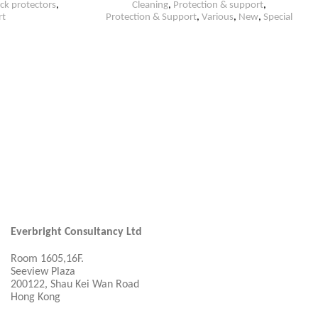
ck protectors
,
Cleaning
,
Protection & support
,
rt
Protection & Support
,
Various
,
New
,
Special
Everbright Consultancy Ltd
Room 1605,16F.
Seeview Plaza
200122, Shau Kei Wan Road
Hong Kong