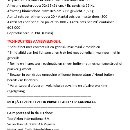
Verpakt per 20 tubes in doos / Materiaal doos: Karton
Afmeting masterdoos: 32x15x28 cm. / Br. gewicht: 23 Kg.
Afmeting binnendoos: 13x10x6 cm. / Br. gewicht: 1,5 Kg.
Aantal sets per binnendoos: 20 / Aantal s
ets per masterdoos: 300
Aantal sets per per euro pallet: 15.000 / Aantal s
ets per 20″ container:
603.000
Geproduceerd in: PRC (China)
TVZ-INDUSTRIES AANBEVELINGEN:
* Schuif het mes correct uit en gebruik maximaal 2 mesdelen
* Snijd altijd van het lichaam af en trek het mes volledig in wanneer niet in
gebruik
* Reinig en inspecteer regelmatig en smeer indien het mechanisme stroef of
plakkerig wordt
* Bewaar in een droge omgeving bij kamertemperatuur / Houd buiten
bereik van kinderen
* Verantwoord afvoeren: volg lokale recycling en afvalverwerking
regelgeving
================================================
MOQ & LEVERTIJD VOOR PRIVATE LABEL: OP AANVRAAG
================================================
Geïmporteerd in de EU door:
ToolVizion International B.V.
Veraartlaan 4,
2288 AA Rijswijk
Nederland /
info@toolvizion.com