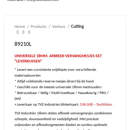
Home
Products
Various
Cutting
89210L
UNIVERSELE 18MM. AFBREEK-VERVANGMESJES-SET
“LEVERKUSSEN”
* Levert een consistente snijdiepte voor verschillende
materiaalsoorten
* Altijd voldoende reserve-mesjes direct bij de hand
* Geschikt voor de meeste universele 18mm meshouders
* Betrouwbaar / Veilig / Multi-inzetbaar / Nauwkeurig / PRO /
DHZ
+ Leverbaar op TVZ-Industries blisterkaart:
336.008 – ToolVizion
TVZ-Industries 18mm stalen afbreek-vervangmesjes combineren
scherpte, duurzaamheid en veelzijdigheid. Met precieze
snijranden en afbreeksegmenten bieden ze continu optimale