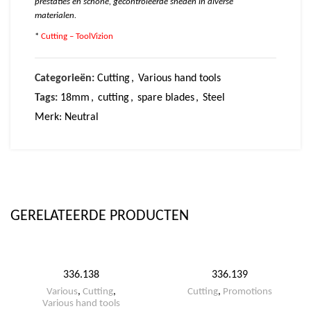
prestaties en schone, gecontroleerde sneden in diverse
materialen.
*
Cutting – ToolVizion
Categorieën:
Cutting
,
Various hand tools
Tags:
18mm
,
cutting
,
spare blades
,
Steel
Merk:
Neutral
GERELATEERDE PRODUCTEN
336.138
336.139
Various
,
Cutting
,
Cutting
,
Promotions
Various hand tools