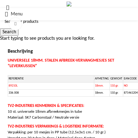
Menu
Click to enlarge
Search
Start typing to see products you are looking for.
Beschrijving
UNIVERSELE 18MM. STALEN AFBREEK-VERVANGMESJES SET
“LEVERKUSSEN”
REFERENTIE
AFMETING
GEWICHT
EAN CODE
89210L
18mm.
110 gr.
NO
336.008
18mm.
110 gr.
871461204
TVZ-INDUSTRIES KENMERKEN & SPECIFICATIES:
10 st. universele 18mm afbreekmesjes in tube
Materiaal: SK7 Carbonstaal / Neutrale versie
TVZ-INDUSTRIES VERPAKKINGS & LOGISTIEKE INFORMATIE:
Verpakking: per 10 mesjes in PP tube (12,5x3x1 cm. / 10 gr.)